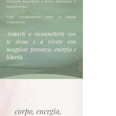
ritrovare equilibrio e forza attraverso il
movimento.​
Tutti condividono però la stessa
intenzione:
Aiutarti a riconnetterti con
te stesso e a vivere con
maggiore presenza, energia e
libertà.
corpo, energia,