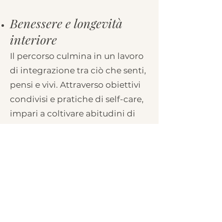
Benessere e longevità
interiore
Il percorso culmina in un lavoro
di integrazione tra ciò che senti,
pensi e vivi. Attraverso obiettivi
condivisi e pratiche di self-care,
impari a coltivare abitudini di
vita sane e consapevoli, che
nutrono energia e stabilità nel
tempo
L’obiettivo è costruire una
quotidianità più armoniosa,