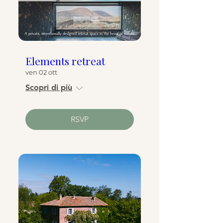
Elements retreat
ven 02 ott
Scopri di più
RSVP