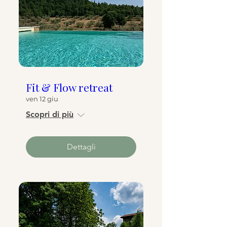
Fit & Flow retreat
ven 12 giu
Scopri di più
Dettagli