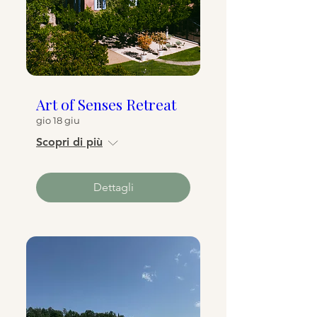
Art of Senses Retreat
gio 18 giu
Scopri di più
Dettagli